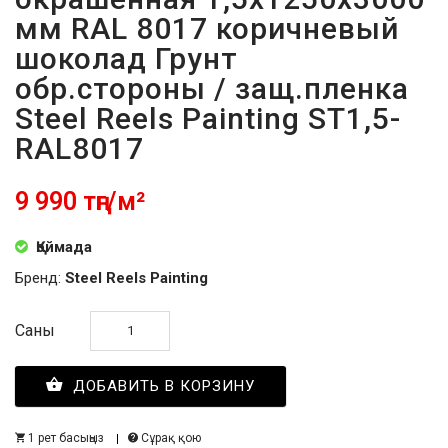
мм RAL 8017 коричневый
шоколад Грунт
обр.стороны / защ.пленка
Steel Reels Painting ST1,5-
RAL8017
9 990 тңг/м²
Қоймада
Бренд:
Steel Reels Painting
Саны
ДОБАВИТЬ В КОРЗИНУ
1 рет басыңыз
Сұрақ қою