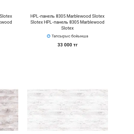
Slotex
HPL-панель 8305 Marblewood Slotex
akwood
Slotex HPL-панель 8305 Marblewood
Slotex
Тапсырыс бойынша
33 000 тңг