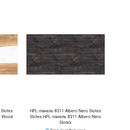
 Slotex
HPL-панель 8311 Albero Nero Slotex
ft Wood
Slotex HPL-панель 8311 Albero Nero
Slotex