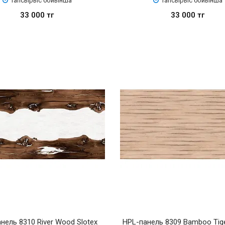
Тапсырыс бойынша
Тапсырыс бойынша
33 000 тңг
33 000 тңг
нель 8310 River Wood Slotex
HPL-панель 8309 Bamboo Tige