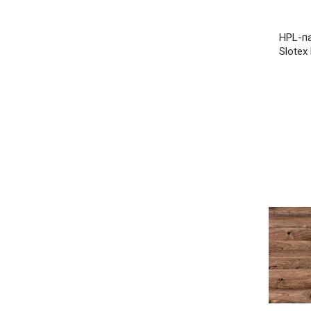
HPL-па
Slotex