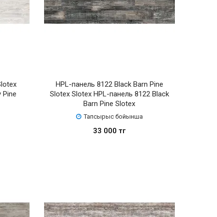
lotex
HPL-панель 8122 Black Barn Pine
 Pine
Slotex Slotex HPL-панель 8122 Black
Barn Pine Slotex
Тапсырыс бойынша
33 000 тңг