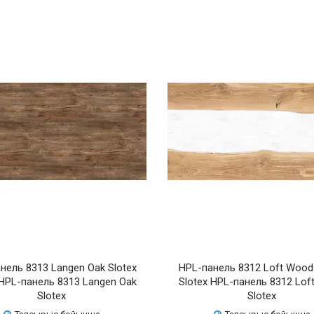
нель 8313 Langen Oak Slotex
HPL-панель 8312 Loft Wood
 HPL-панель 8313 Langen Oak
Slotex HPL-панель 8312 Lo
Slotex
Slotex