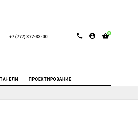
0
+7 (777) 377-33-00
-ПАНЕЛИ
ПРОЕКТИРОВАНИЕ