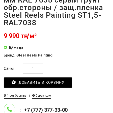
обр.стороны / защ.пленка
Steel Reels Painting ST1,5-
RAL7038
9 990 тңг/м²
Қоймада
Бренд:
Steel Reels Painting
Саны
ДОБАВИТЬ В КОРЗИНУ
1 рет басыңыз
Сұрақ қою
+7 (777) 377-33-00
: