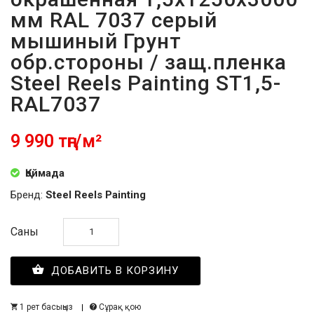
мм RAL 7037 серый
мышиный Грунт
обр.стороны / защ.пленка
Steel Reels Painting ST1,5-
RAL7037
9 990 тңг/м²
Қоймада
Бренд:
Steel Reels Painting
Саны
ДОБАВИТЬ В КОРЗИНУ
1 рет басыңыз
Сұрақ қою