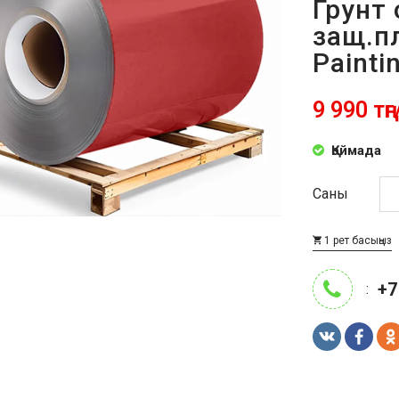
Грунт 
защ.пл
Painti
9 990 тңг
Қоймада
Саны
1 рет басыңыз
+7
: