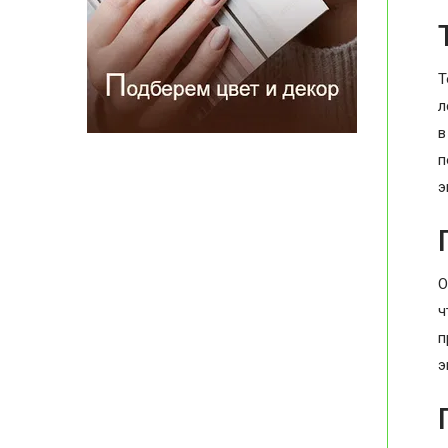
Т
л
в
п
э
О
ч
п
э