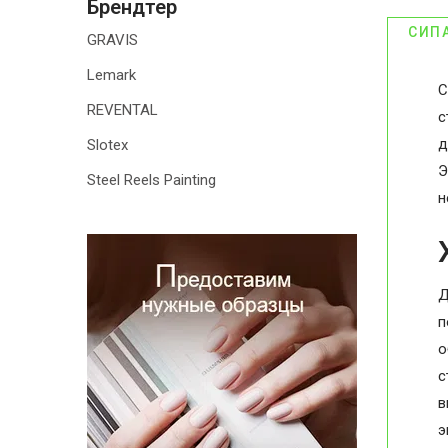
Брендтер
СИП
GRAVIS
Lemark
С
REVENTAL
с
д
Slotex
Э
Steel Reels Painting
н
Д
п
о
с
в
э