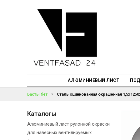
АЛЮМИНИЕВЫЙ
ЛИСТ
ЖҮЙЕГЕ
ПОДСИСТЕМА
КІРІҢІЗ
REVENTAL
ПАРОЛЬДІ
КРОВЕЛЬНЫЙ
ҰМЫТТЫҢЫЗ
АЛЮМИНИЙ
БА?
HPL-ПАНЕЛИ
АЛЮМИНИЕВЫЙ ЛИСТ
ПОД
ПРОЕКТИРОВАНИЕ
Басты бет
Сталь оцинкованная окрашенная 1,5х1250х
Каталогы
Алюминиевый лист рулонной окраски
для навесных вентилируемых