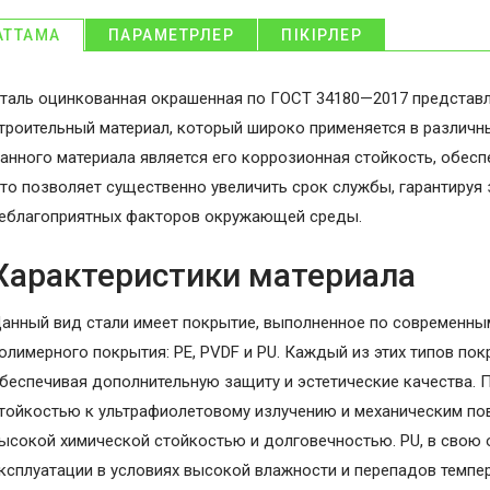
АТТАМА
ПАРАМЕТРЛЕР
ПІКІРЛЕР
таль оцинкованная окрашенная по ГОСТ 34180—2017 представ
троительный материал, который широко применяется в различ
анного материала является его коррозионная стойкость, обес
то позволяет существенно увеличить срок службы, гарантируя
еблагоприятных факторов окружающей среды.
Характеристики материала
анный вид стали имеет покрытие, выполненное по современны
олимерного покрытия: PE, PVDF и PU. Каждый из этих типов пок
беспечивая дополнительную защиту и эстетические качества. 
тойкостью к ультрафиолетовому излучению и механическим по
ысокой химической стойкостью и долговечностью. PU, в свою 
ксплуатации в условиях высокой влажности и перепадов темпер