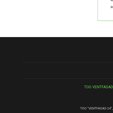
4
х
ТОО VENTFASAD
ТОО "VENTFASAD 24", 