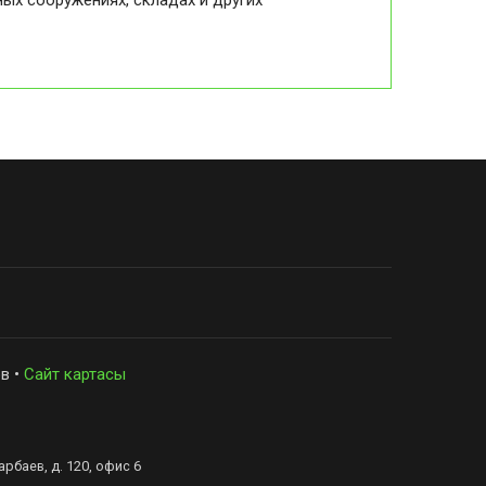
ых сооружениях, складах и других
в •
Сайт картасы
рбаев, д. 120, офис 6