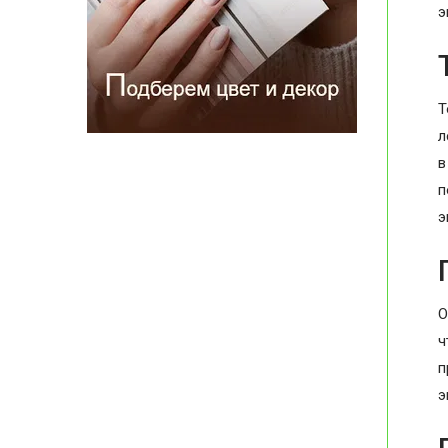
э
Т
л
в
п
э
О
ч
п
э