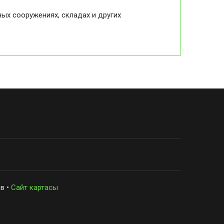
ых сооружениях, складах и других
в •
Сайт картасы