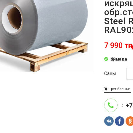
искря
обр.с
Steel 
RAL90
7 990 тңг
Қоймада
Саны
1 рет басыңыз
+7
: