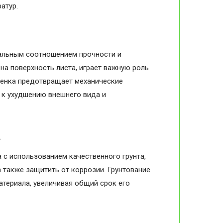
атур.
мальным соотношением прочности и
на поверхность листа, играет важную роль
пленка предотвращает механические
и к ухудшению внешнего вида и
а
 с использованием качественного грунта,
 также защитить от коррозии. Грунтование
атериала, увеличивая общий срок его