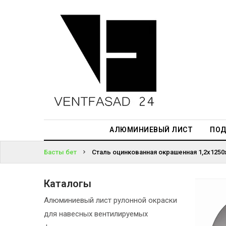
АЛЮМИНИЕВЫЙ
ЛИСТ
ЖҮЙЕГЕ
ПОДСИСТЕМА
КІРІҢІЗ
REVENTAL
ПАРОЛЬДІ
КРОВЕЛЬНЫЙ
ҰМЫТТЫҢЫЗ
АЛЮМИНИЙ
БА?
HPL-ПАНЕЛИ
АЛЮМИНИЕВЫЙ ЛИСТ
ПОД
ПРОЕКТИРОВАНИЕ
Басты бет
Сталь оцинкованная окрашенная 1,2х1250х
Каталогы
Алюминиевый лист рулонной окраски
для навесных вентилируемых