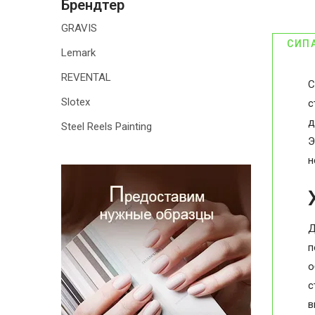
Брендтер
GRAVIS
СИП
Lemark
REVENTAL
С
Slotex
с
д
Steel Reels Painting
Э
н
Д
п
о
с
в