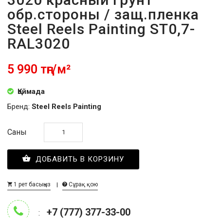
обр.стороны / защ.пленка
Steel Reels Painting ST0,7-
RAL3020
5 990 тңг/м²
Қоймада
Бренд:
Steel Reels Painting
Саны
ДОБАВИТЬ В КОРЗИНУ
1 рет басыңыз
Сұрақ қою
+7 (777) 377-33-00
: