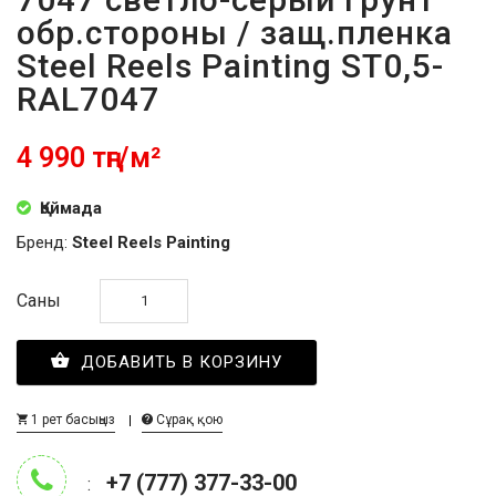
обр.стороны / защ.пленка
Steel Reels Painting ST0,5-
RAL7047
4 990 тңг/м²
Қоймада
Бренд:
Steel Reels Painting
Саны
ДОБАВИТЬ В КОРЗИНУ
1 рет басыңыз
Сұрақ қою
+7 (777) 377-33-00
: