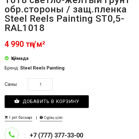
обр.стороны / защ.пленка
Steel Reels Painting ST0,5-
RAL1018
4 990 тңг/м²
Қоймада
Бренд:
Steel Reels Painting
Саны
ДОБАВИТЬ В КОРЗИНУ
1 рет басыңыз
Сұрақ қою
+7 (777) 377-33-00
: