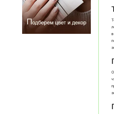
Т
л
в
п
э
О
ч
п
э