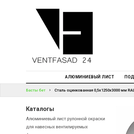
АЛЮМИНИЕВЫЙ
ЛИСТ
ЖҮЙЕГЕ
ПОДСИСТЕМА
КІРІҢІЗ
REVENTAL
ПАРОЛЬДІ
КРОВЕЛЬНЫЙ
ҰМЫТТЫҢЫЗ
АЛЮМИНИЙ
БА?
HPL-ПАНЕЛИ
АЛЮМИНИЕВЫЙ ЛИСТ
ПОД
ПРОЕКТИРОВАНИЕ
Басты бет
Сталь оцинкованная 0,5х1250х3000 мм RAL 
Каталогы
Алюминиевый лист рулонной окраски
для навесных вентилируемых