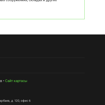
ых сооружениях, складах и других
в •
Сайт картасы
рбаев, д. 120, офис 6