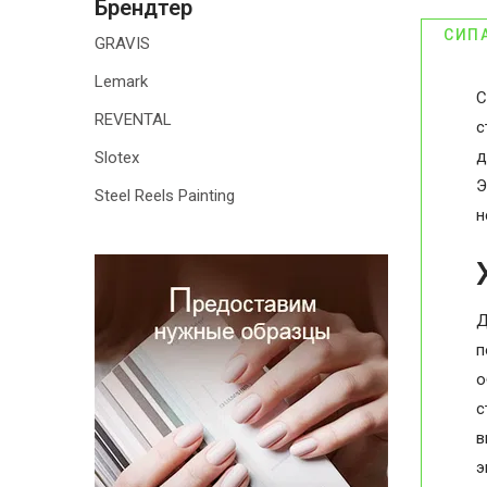
Брендтер
СИП
GRAVIS
Lemark
С
REVENTAL
с
д
Slotex
Э
Steel Reels Painting
н
Д
п
о
с
в
э