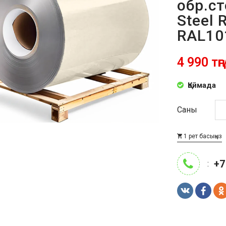
обр.с
Steel 
RAL10
4 990 тңг
Қоймада
Саны
1 рет басыңыз
+7
: