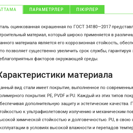
АТТАМА
ПАРАМЕТРЛЕР
ПІКІРЛЕР
таль оцинкованная окрашенная по ГОСТ 34180—2017 представ
троительный материал, который широко применяется в различ
анного материала является его коррозионная стойкость, обес
то позволяет существенно увеличить срок службы, гарантируя
еблагоприятных факторов окружающей среды.
Характеристики материала
анный вид стали имеет покрытие, выполненное по современны
олимерного покрытия: PE, PVDF и PU. Каждый из этих типов пок
беспечивая дополнительную защиту и эстетические качества. 
тойкостью к ультрафиолетовому излучению и механическим по
ысокой химической стойкостью и долговечностью. PU, в свою 
ксплуатации в условиях высокой влажности и перепадов темпер