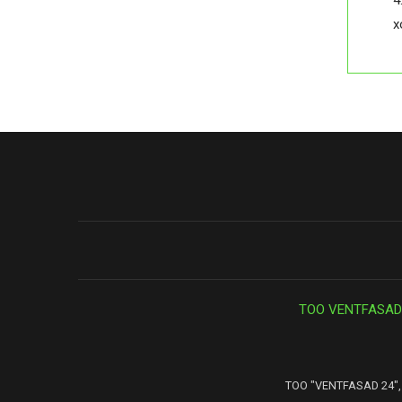
4
х
ТОО VENTFASAD
ТОО "VENTFASAD 24", 