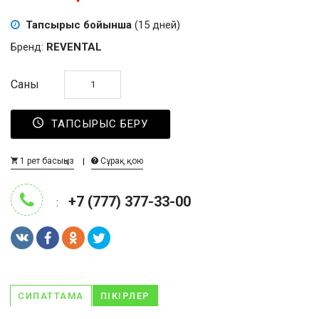
Тапсырыс бойынша
(15 дней)
Бренд:
REVENTAL
Саны
ТАПСЫРЫС БЕРУ
1 рет басыңыз
Сұрақ қою
+7 (777) 377-33-00
:
СИПАТТАМА
ПІКІРЛЕР