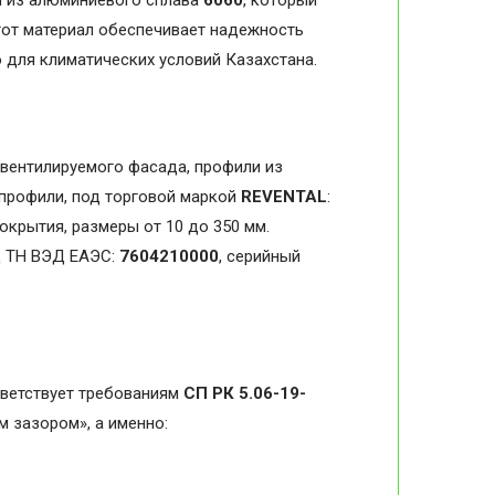
я из алюминиевого сплава
6060
, который
тот материал обеспечивает надежность
 для климатических условий Казахстана.
вентилируемого фасада, профили из
профили, под торговой маркой
REVENTAL
:
крытия, размеры от 10 до 350 мм.
д ТН ВЭД ЕАЭС:
7604210000
, серийный
ветствует требованиям
СП РК 5.06-19-
 зазором», а именно: