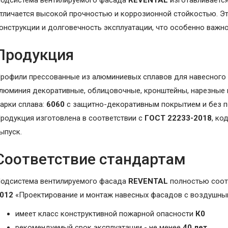
одсистема вентилируемого фасада
REVENTAL
изготавливаетс
тличается высокой прочностью и коррозионной стойкостью. Э
онструкции и долговечность эксплуатации, что особенно важно
Продукция
рофили прессованные из алюминиевых сплавов для навесного 
люминия декоративные, облицовочные, кронштейны, нарезные 
арки сплава:
6060
с защитно-декоративным покрытием и без по
родукция изготовлена в соответствии с
ГОСТ 22233-2018
, ко
ыпуск.
Соответствие стандартам
одсистема вентилируемого фасада
REVENTAL
полностью соот
012
«Проектирование и монтаж навесных фасадов с воздушным
имеет класс конструктивной пожарной опасности
К0
рекомендуемый срок эксплуатации - не менее
40 лет