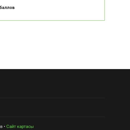
 баллов
в •
Сайт картасы