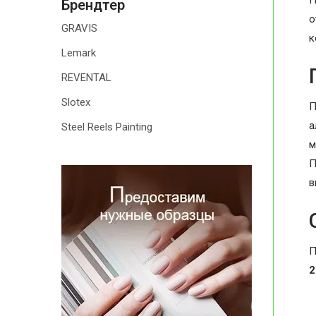
П
Брендтер
о
GRAVIS
к
Lemark
REVENTAL
Slotex
П
а
Steel Reels Painting
м
П
в
П
2