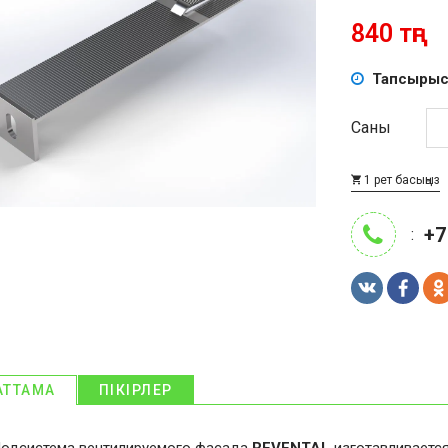
840 тңг
Тапсырыс
Саны
1 рет басыңыз
+7
:
АТТАМА
ПІКІРЛЕР