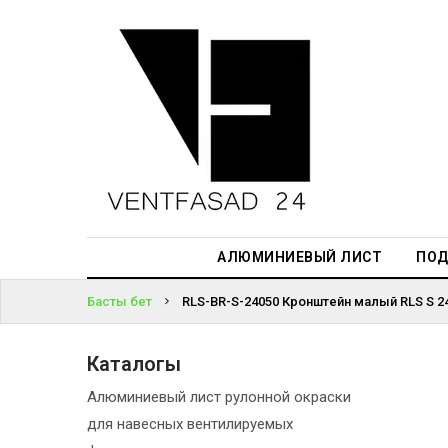
АЛЮМИНИЕВЫЙ
ЛИСТ
ЖҮЙЕГЕ
ПОДСИСТЕМА
КІРІҢІЗ
REVENTAL
ПАРОЛЬДІ
КРОВЕЛЬНЫЙ
ҰМЫТТЫҢЫЗ
АЛЮМИНИЙ
БА?
HPL-ПАНЕЛИ
АЛЮМИНИЕВЫЙ ЛИСТ
ПОД
ПРОЕКТИРОВАНИЕ
Басты бет
RLS-BR-S-24050 Кронштейн малый RLS S 2
Каталогы
Алюминиевый лист рулонной окраски
для навесных вентилируемых