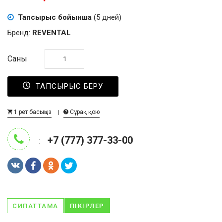
Тапсырыс бойынша
(5 дней)
Бренд:
REVENTAL
Саны
ТАПСЫРЫС БЕРУ
1 рет басыңыз
Сұрақ қою
+7 (777) 377-33-00
:
СИПАТТАМА
ПІКІРЛЕР