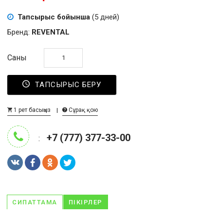
Тапсырыс бойынша
(5 дней)
Бренд:
REVENTAL
Саны
ТАПСЫРЫС БЕРУ
1 рет басыңыз
Сұрақ қою
+7 (777) 377-33-00
:
СИПАТТАМА
ПІКІРЛЕР