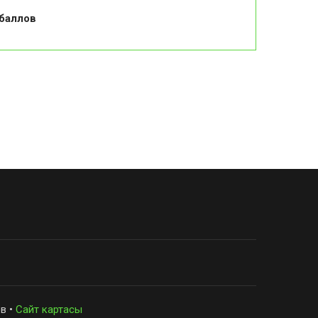
 баллов
в •
Сайт картасы