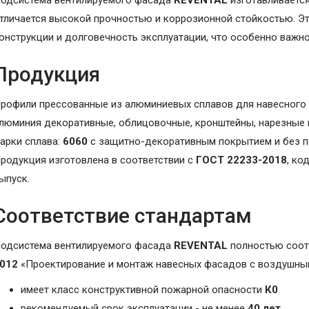
одсистема вентилируемого фасада
REVENTAL
изготавливаетс
тличается высокой прочностью и коррозионной стойкостью. Э
онструкции и долговечность эксплуатации, что особенно важно
Продукция
рофили прессованные из алюминиевых сплавов для навесного 
люминия декоративные, облицовочные, кронштейны, нарезные 
арки сплава:
6060
с защитно-декоративным покрытием и без по
родукция изготовлена в соответствии с
ГОСТ 22233-2018
, ко
ыпуск.
Соответствие стандартам
одсистема вентилируемого фасада
REVENTAL
полностью соот
012
«Проектирование и монтаж навесных фасадов с воздушным
имеет класс конструктивной пожарной опасности
К0
рекомендуемый срок эксплуатации - не менее
40 лет