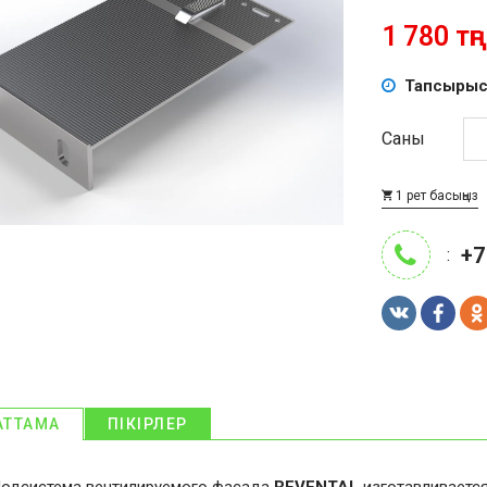
1 780 тңг
Тапсырыс
Саны
1 рет басыңыз
+7
:
АТТАМА
ПІКІРЛЕР