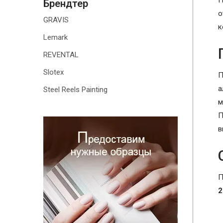
П
Брендтер
о
GRAVIS
к
Lemark
REVENTAL
Slotex
П
а
Steel Reels Painting
м
П
в
П
2