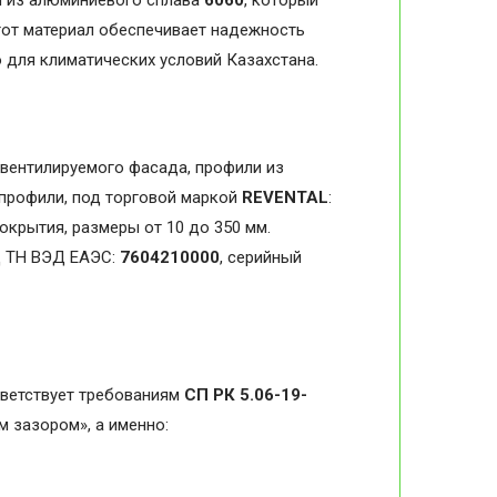
я из алюминиевого сплава
6060
, который
тот материал обеспечивает надежность
 для климатических условий Казахстана.
вентилируемого фасада, профили из
профили, под торговой маркой
REVENTAL
:
крытия, размеры от 10 до 350 мм.
д ТН ВЭД ЕАЭС:
7604210000
, серийный
ветствует требованиям
СП РК 5.06-19-
 зазором», а именно: