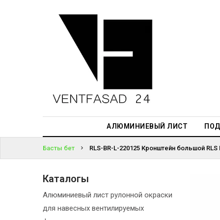
АЛЮМИНИЕВЫЙ
ЛИСТ
ЖҮЙЕГЕ
ПОДСИСТЕМА
КІРІҢІЗ
REVENTAL
ПАРОЛЬДІ
КРОВЕЛЬНЫЙ
ҰМЫТТЫҢЫЗ
АЛЮМИНИЙ
БА?
HPL-ПАНЕЛИ
АЛЮМИНИЕВЫЙ ЛИСТ
ПОД
ПРОЕКТИРОВАНИЕ
Басты бет
RLS-BR-L-220125 Кронштейн большой RLS 
Каталогы
Алюминиевый лист рулонной окраски
для навесных вентилируемых