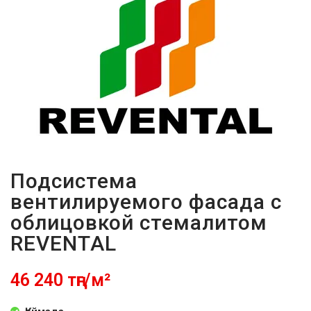
ПАРОЛЬДІ
ҰМЫТТЫҢЫЗ
БА?
Подсистема
вентилируемого фасада с
облицовкой стемалитом
REVENTAL
46 240 тңг/м²