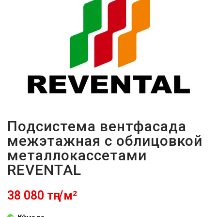
ПАРОЛЬДІ
ҰМЫТТЫҢЫЗ
БА?
Подсистема вентфасада
межэтажная с облицовкой
металлокассетами
REVENTAL
38 080 тңг/м²