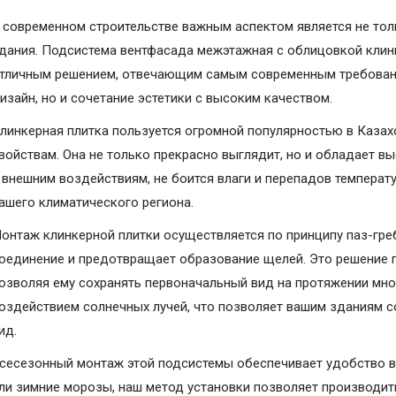
 современном строительстве важным аспектом является не тол
дания. Подсистема вентфасада межэтажная с облицовкой клинк
тличным решением, отвечающим самым современным требовани
изайн, но и сочетание эстетики с высоким качеством.
линкерная плитка пользуется огромной популярностью в Казах
войствам. Она не только прекрасно выглядит, но и обладает в
 внешним воздействиям, не боится влаги и перепадов температ
ашего климатического региона.
онтаж клинкерной плитки осуществляется по принципу паз-гре
оединение и предотвращает образование щелей. Это решение г
озволяя ему сохранять первоначальный вид на протяжении мног
оздействием солнечных лучей, что позволяет вашим зданиям с
ид.
сесезонный монтаж этой подсистемы обеспечивает удобство в 
ли зимние морозы, наш метод установки позволяет производить