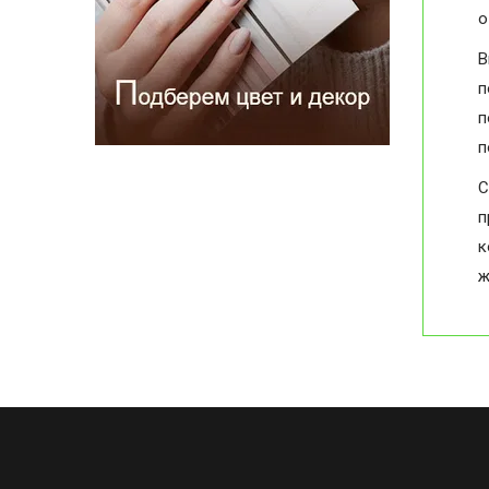
о
В
п
п
п
С
п
к
ж