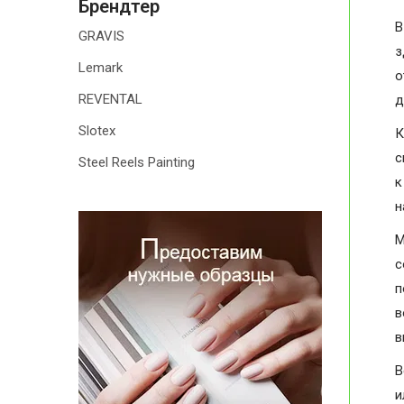
Брендтер
В
GRAVIS
з
Lemark
о
REVENTAL
д
Slotex
К
с
Steel Reels Painting
к
н
М
с
п
в
в
В
и