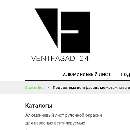
АЛЮМИНИЕВЫЙ
ЛИСТ
ЖҮЙЕГЕ
ПОДСИСТЕМА
КІРІҢІЗ
REVENTAL
ПАРОЛЬДІ
КРОВЕЛЬНЫЙ
ҰМЫТТЫҢЫЗ
АЛЮМИНИЙ
БА?
HPL-ПАНЕЛИ
АЛЮМИНИЕВЫЙ ЛИСТ
ПОД
ПРОЕКТИРОВАНИЕ
Басты бет
Подсистема вентфасада межэтажная с о
Каталогы
Алюминиевый лист рулонной окраски
для навесных вентилируемых