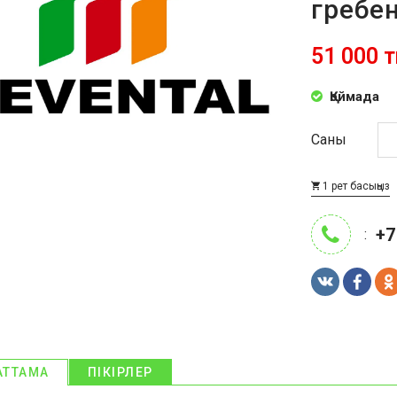
гребе
51 000 т
Қоймада
Саны
1 рет басыңыз
+7
:
АТТАМА
ПІКІРЛЕР