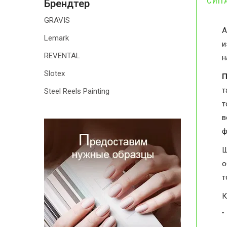
СИП
Брендтер
GRAVIS
А
Lemark
и
REVENTAL
н
Slotex
П
т
Steel Reels Painting
т
в
ф
Ш
о
т
К
"