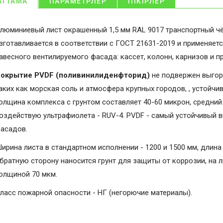
АТТАМА
ПАРАМЕТРЛЕР
ПІКІРЛЕР
люминиевый лист окрашенный 1,5 мм RAL 9017 транспортный ч
зготавливается в соответствии с ГОСТ 21631-2019 и применяет
авесного вентилируемого фасада: кассет, колонн, карнизов и 
окрытие PVDF (поливинилиденфторид)
не подвержен выгор
аких как морская соль и атмосфера крупных городов, , устойчи
олщина комплекса с грунтом составляет 40-60 микрон, средний 
оздействую ультрафиолета - RUV-4. PVDF - самый устойчивый 
асадов.
ирина листа в стандартном исполнении - 1200 и 1500 мм, длина 
братную сторону наносится грунт для защиты от коррозии, на 
олщиной 70 мкм.
ласс пожарной опасности - НГ (негорючие материалы).