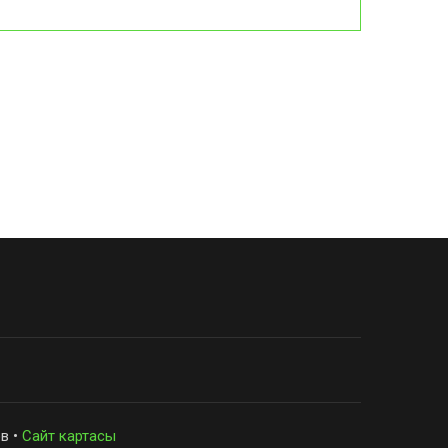
в •
Сайт картасы