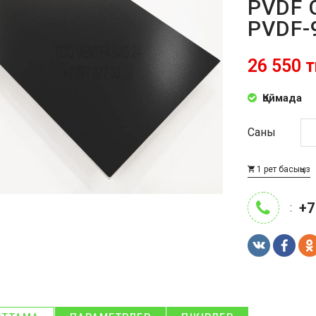
PVDF 
PVDF-
26 550 т
Қоймада
Саны
1 рет басыңыз
+7
: