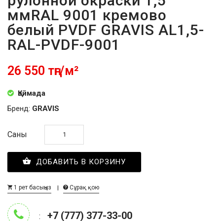
рулонной окраски 1,5
ммRAL 9001 кремово
белый PVDF GRAVIS AL1,5-
RAL-PVDF-9001
26 550 тңг/м²
Қоймада
Бренд:
GRAVIS
Саны
ДОБАВИТЬ В КОРЗИНУ
1 рет басыңыз
Сұрақ қою
+7 (777) 377-33-00
: