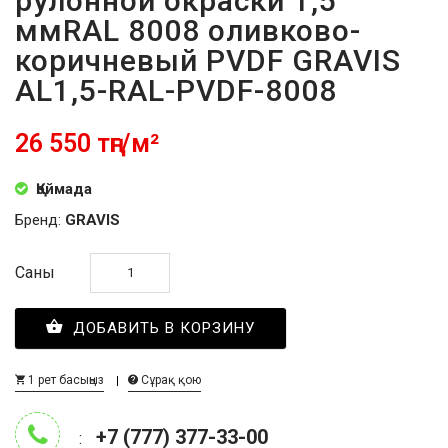
рулонной окраски 1,5
ммRAL 8008 оливково-
коричневый PVDF GRAVIS
AL1,5-RAL-PVDF-8008
26 550 тңг/м²
Қоймада
Бренд:
GRAVIS
Саны
ДОБАВИТЬ В КОРЗИНУ
1 рет басыңыз
Сұрақ қою
+7 (777) 377-33-00
: