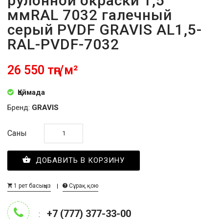
рулонной окраски 1,5
ммRAL 7032 галечный
серый PVDF GRAVIS AL1,5-
RAL-PVDF-7032
26 550 тңг/м²
Қоймада
Бренд:
GRAVIS
Саны
ДОБАВИТЬ В КОРЗИНУ
1 рет басыңыз
Сұрақ қою
+7 (777) 377-33-00
: