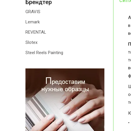
СИП
Брендтер
GRAVIS
А
Lemark
в
REVENTAL
в
Slotex
П
т
Steel Reels Painting
т
в
ф
Ш
о
т
К
"