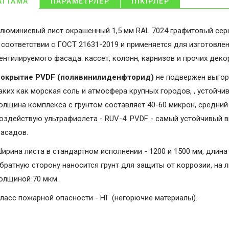
АТТАМА
ПАРАМЕТРЛЕР
ПІКІРЛЕР
люминиевый лист окрашенный 1,5 мм RAL 7024 графитовый сер
 соответствии с ГОСТ 21631-2019 и применяется для изготовле
ентилируемого фасада: кассет, колонн, карнизов и прочих дек
окрытие PVDF (поливинилиденфторид)
не подвержен выгор
аких как морская соль и атмосфера крупных городов, , устойчи
олщина комплекса с грунтом составляет 40-60 микрон, средний 
оздействую ультрафиолета - RUV-4. PVDF - самый устойчивый 
асадов.
ирина листа в стандартном исполнении - 1200 и 1500 мм, длина 
братную сторону наносится грунт для защиты от коррозии, на 
олщиной 70 мкм.
ласс пожарной опасности - НГ (негорючие материалы).