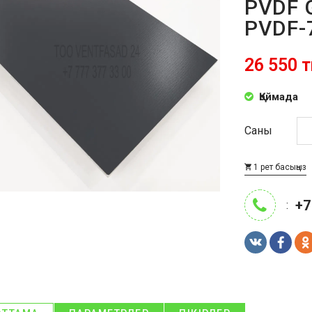
PVDF 
PVDF-
26 550 т
Қоймада
Саны
1 рет басыңыз
+7
: