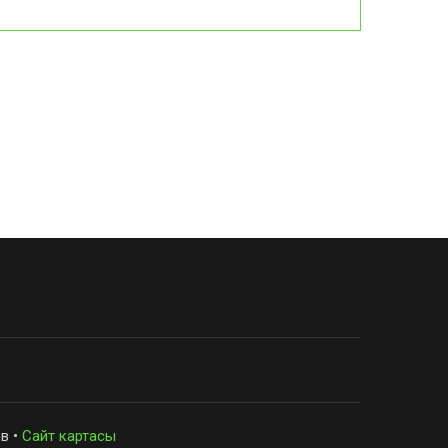
в •
Сайт картасы