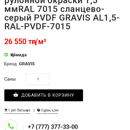
рулонной окраски 1,5
ммRAL 7015 сланцево-
серый PVDF GRAVIS AL1,5-
RAL-PVDF-7015
26 550 тңг/м²
Қоймада
Бренд:
GRAVIS
Саны
ДОБАВИТЬ В КОРЗИНУ
1 рет басыңыз
Сұрақ қою
+7 (777) 377-33-00
: