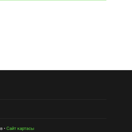
в •
Сайт картасы