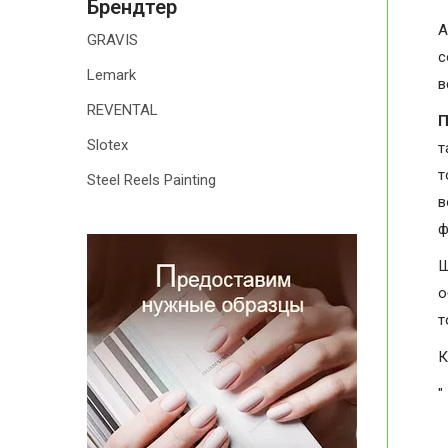
Брендтер
А
GRAVIS
с
Lemark
в
REVENTAL
П
Slotex
т
т
Steel Reels Painting
в
ф
Ш
о
т
К
"