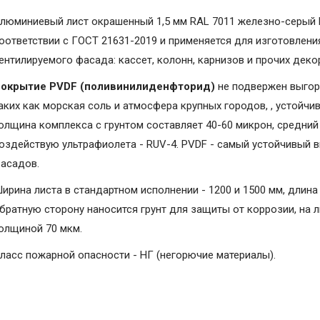
люминиевый лист окрашенный 1,5 мм RAL 7011 железно-серый 
оответствии с ГОСТ 21631-2019 и применяется для изготовлени
ентилируемого фасада: кассет, колонн, карнизов и прочих дек
окрытие PVDF (поливинилиденфторид)
не подвержен выгор
аких как морская соль и атмосфера крупных городов, , устойчи
олщина комплекса с грунтом составляет 40-60 микрон, средний 
оздействую ультрафиолета - RUV-4. PVDF - самый устойчивый 
асадов.
ирина листа в стандартном исполнении - 1200 и 1500 мм, длина 
братную сторону наносится грунт для защиты от коррозии, на 
олщиной 70 мкм.
ласс пожарной опасности - НГ (негорючие материалы).