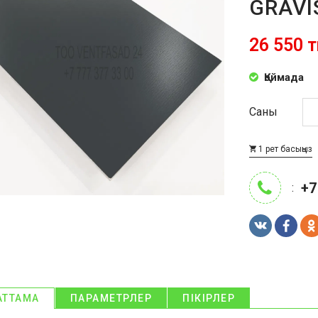
GRAVI
26 550 т
Қоймада
Саны
1 рет басыңыз
+7
:
АТТАМА
ПАРАМЕТРЛЕР
ПІКІРЛЕР