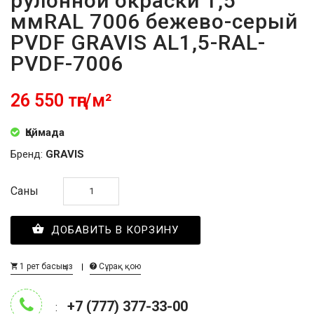
рулонной окраски 1,5
ммRAL 7006 бежево-серый
PVDF GRAVIS AL1,5-RAL-
PVDF-7006
26 550 тңг/м²
Қоймада
Бренд:
GRAVIS
Саны
ДОБАВИТЬ В КОРЗИНУ
1 рет басыңыз
Сұрақ қою
+7 (777) 377-33-00
: