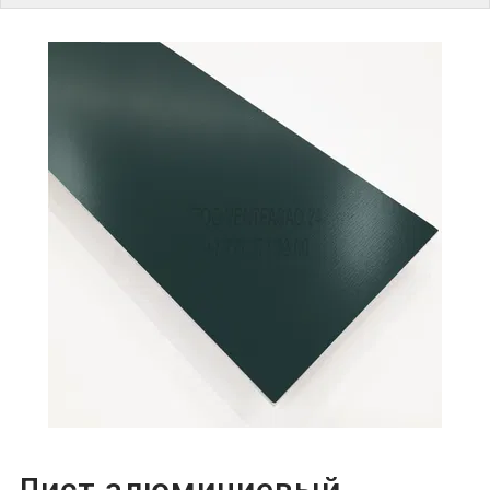
ПАРОЛЬДІ
ҰМЫТТЫҢЫЗ
БА?
Лист алюминиевый