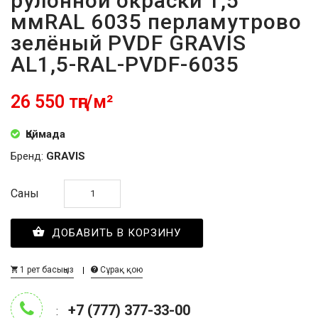
рулонной окраски 1,5
ммRAL 6035 перламутрово
зелёный PVDF GRAVIS
AL1,5-RAL-PVDF-6035
26 550 тңг/м²
Қоймада
Бренд:
GRAVIS
Саны
ДОБАВИТЬ В КОРЗИНУ
1 рет басыңыз
Сұрақ қою
+7 (777) 377-33-00
: