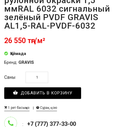
рулонной окраски 1,5
ммRAL 6032 сигнальный
зелёный PVDF GRAVIS
AL1,5-RAL-PVDF-6032
26 550 тңг/м²
Қоймада
Бренд:
GRAVIS
Саны
ДОБАВИТЬ В КОРЗИНУ
1 рет басыңыз
Сұрақ қою
+7 (777) 377-33-00
: