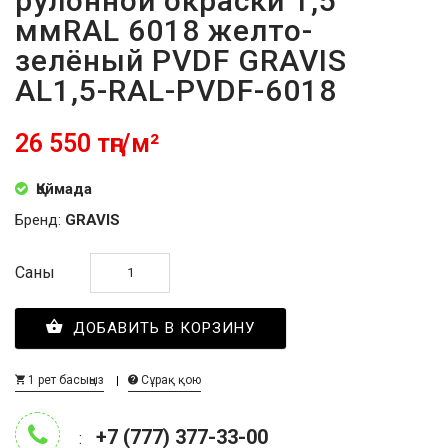
рулонной окраски 1,5
ммRAL 6018 желто-
зелёный PVDF GRAVIS
AL1,5-RAL-PVDF-6018
26 550 тңг/м²
Қоймада
Бренд:
GRAVIS
Саны
ДОБАВИТЬ В КОРЗИНУ
1 рет басыңыз
Сұрақ қою
+7 (777) 377-33-00
: