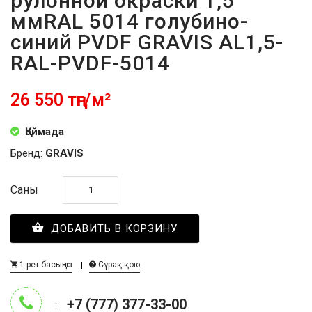
рулонной окраски 1,5
ммRAL 5014 голубино-
синий PVDF GRAVIS AL1,5-
RAL-PVDF-5014
26 550 тңг/м²
Қоймада
Бренд:
GRAVIS
Саны
ДОБАВИТЬ В КОРЗИНУ
1 рет басыңыз
Сұрақ қою
+7 (777) 377-33-00
: