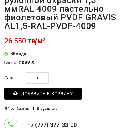
рулонной окраски 1,5
ммRAL 4009 пастельно-
фиолетовый PVDF GRAVIS
AL1,5-RAL-PVDF-4009
26 550 тңг/м²
Қоймада
Бренд:
GRAVIS
Саны
ДОБАВИТЬ В КОРЗИНУ
1 рет басыңыз
Сұрақ қою
+7 (777) 377-33-00
: