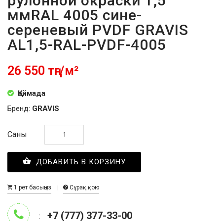
рулонной окраски 1,5
ммRAL 4005 сине-
сереневый PVDF GRAVIS
AL1,5-RAL-PVDF-4005
26 550 тңг/м²
Қоймада
Бренд:
GRAVIS
Саны
ДОБАВИТЬ В КОРЗИНУ
1 рет басыңыз
Сұрақ қою
+7 (777) 377-33-00
: