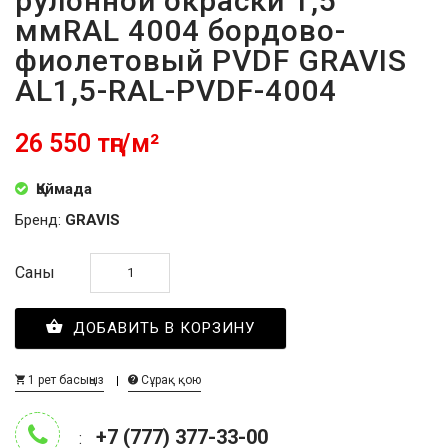
рулонной окраски 1,5
ммRAL 4004 бордово-
фиолетовый PVDF GRAVIS
AL1,5-RAL-PVDF-4004
26 550 тңг/м²
Қоймада
Бренд:
GRAVIS
Саны
ДОБАВИТЬ В КОРЗИНУ
1 рет басыңыз
Сұрақ қою
+7 (777) 377-33-00
: