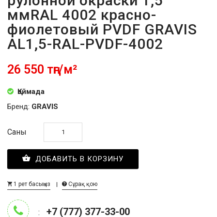
рулонной окраски 1,5
ммRAL 4002 красно-
фиолетовый PVDF GRAVIS
AL1,5-RAL-PVDF-4002
26 550 тңг/м²
Қоймада
Бренд:
GRAVIS
Саны
ДОБАВИТЬ В КОРЗИНУ
1 рет басыңыз
Сұрақ қою
+7 (777) 377-33-00
: