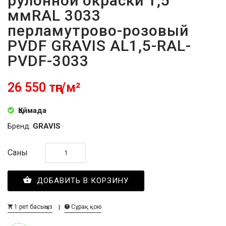
рулонной окраски 1,5
ммRAL 3033
перламутрово-розовый
PVDF GRAVIS AL1,5-RAL-
PVDF-3033
26 550 тңг/м²
Қоймада
Бренд:
GRAVIS
Саны
ДОБАВИТЬ В КОРЗИНУ
1 рет басыңыз
Сұрақ қою