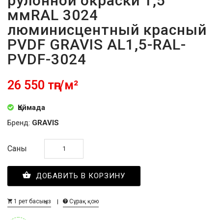
рулонной окраски 1,5
ммRAL 3024
люминисцентный красный
PVDF GRAVIS AL1,5-RAL-
PVDF-3024
26 550 тңг/м²
Қоймада
Бренд:
GRAVIS
Саны
ДОБАВИТЬ В КОРЗИНУ
1 рет басыңыз
Сұрақ қою