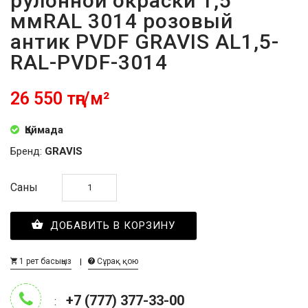
рулонной окраски 1,5
ммRAL 3014 розовый
антик PVDF GRAVIS AL1,5-
RAL-PVDF-3014
26 550 тңг/м²
Қоймада
Бренд:
GRAVIS
Саны
ДОБАВИТЬ В КОРЗИНУ
1 рет басыңыз
Сұрақ қою
+7 (777) 377-33-00
: