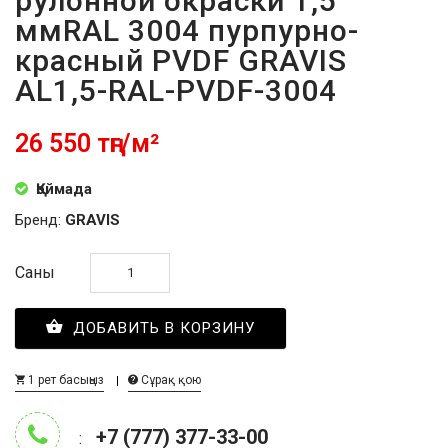
рулонной окраски 1,5
ммRAL 3004 пурпурно-
красный PVDF GRAVIS
AL1,5-RAL-PVDF-3004
26 550 тңг/м²
Қоймада
Бренд:
GRAVIS
Саны
ДОБАВИТЬ В КОРЗИНУ
1 рет басыңыз
Сұрақ қою
+7 (777) 377-33-00
: