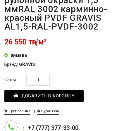
рулонной окраски 1,5
ммRAL 3002 карминно-
красный PVDF GRAVIS
AL1,5-RAL-PVDF-3002
26 550 тңг/м²
Қоймада
Бренд:
GRAVIS
Саны
ДОБАВИТЬ В КОРЗИНУ
1 рет басыңыз
Сұрақ қою
+7 (777) 377-33-00
: