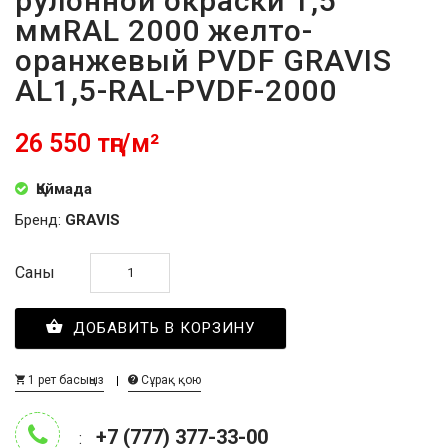
рулонной окраски 1,5
ммRAL 2000 желто-
оранжевый PVDF GRAVIS
AL1,5-RAL-PVDF-2000
26 550 тңг/м²
Қоймада
Бренд:
GRAVIS
Саны
ДОБАВИТЬ В КОРЗИНУ
1 рет басыңыз
Сұрақ қою
+7 (777) 377-33-00
: