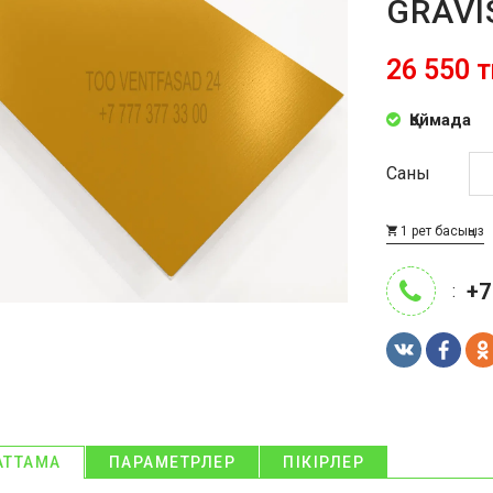
GRAVI
26 550 т
Қоймада
Саны
1 рет басыңыз
+7
:
АТТАМА
ПАРАМЕТРЛЕР
ПІКІРЛЕР