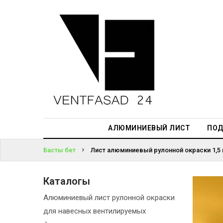
АЛЮМИНИЕВЫЙ
ЛИСТ
ЖҮЙЕГЕ
ПОДСИСТЕМА
КІРІҢІЗ
REVENTAL
ПАРОЛЬДІ
КРОВЕЛЬНЫЙ
ҰМЫТТЫҢЫЗ
АЛЮМИНИЙ
БА?
HPL-ПАНЕЛИ
АЛЮМИНИЕВЫЙ ЛИСТ
ПОД
ПРОЕКТИРОВАНИЕ
Басты бет
Лист алюминиевый рулонной окраски 1,5
Каталогы
Алюминиевый лист рулонной окраски
для навесных вентилируемых