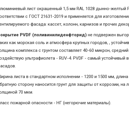
люминиевый лист окрашенный 1,5 мм RAL 1028 дынно-желтый P
оответствии с ГОСТ 21631-2019 и применяется для изготовлени
ентилируемого фасада: кассет, колонн, карнизов и прочих дек
окрытие PVDF (поливинилиденфторид)
не подвержен выгор
аких как морская соль и атмосфера крупных городов, , устойчи
олщина комплекса с грунтом составляет 40-60 микрон, средний 
оздействую ультрафиолета - RUV-4. PVDF - самый устойчивый 
асадов.
ирина листа в стандартном исполнении - 1200 и 1500 мм, длина 
братную сторону наносится грунт для защиты от коррозии, на 
олщиной 70 мкм.
ласс пожарной опасности - НГ (негорючие материалы).