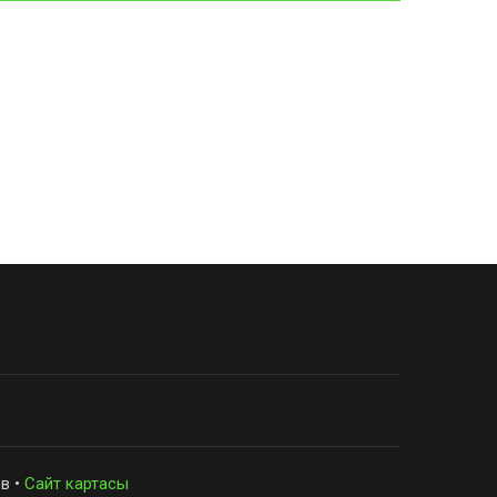
в •
Сайт картасы