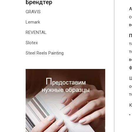
Брендтер
А
GRAVIS
с
Lemark
в
REVENTAL
П
Slotex
т
т
Steel Reels Painting
в
ф
Ш
о
т
К
"