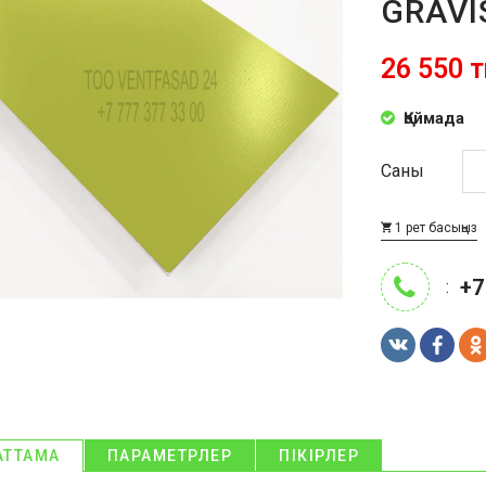
GRAVI
26 550 т
Қоймада
Саны
1 рет басыңыз
+7
:
АТТАМА
ПАРАМЕТРЛЕР
ПІКІРЛЕР