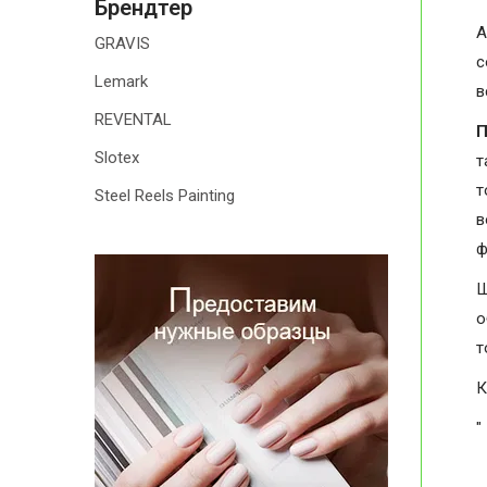
Брендтер
А
GRAVIS
с
Lemark
в
REVENTAL
П
Slotex
т
т
Steel Reels Painting
в
ф
Ш
о
т
К
"