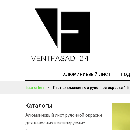
АЛЮМИНИЕВЫЙ
ЛИСТ
ЖҮЙЕГЕ
ПОДСИСТЕМА
КІРІҢІЗ
REVENTAL
ПАРОЛЬДІ
КРОВЕЛЬНЫЙ
ҰМЫТТЫҢЫЗ
АЛЮМИНИЙ
БА?
HPL-ПАНЕЛИ
АЛЮМИНИЕВЫЙ ЛИСТ
ПОД
ПРОЕКТИРОВАНИЕ
Басты бет
Лист алюминиевый рулонной окраски 1,5 
Каталогы
Алюминиевый лист рулонной окраски
для навесных вентилируемых