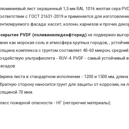
люминиевый лист окрашенный 1,5 мм RAL 1016 желтая сера PVD
оответствии с ГОСТ 21631-2019 и применяется для изготовлени
ентилируемого фасада: кассет, колонн, карнизов и прочих дек
окрытие PVDF (поливинилиденфторид)
не подвержен выгор
аких как морская соль и атмосфера крупных городов, , устойчи
олщина комплекса с грунтом составляет 40-60 микрон, средний 
оздействую ультрафиолета - RUV-4. PVDF - самый устойчивый 
асадов.
ирина листа в стандартном исполнении - 1200 и 1500 мм, длина 
братную сторону наносится грунт для защиты от коррозии, на 
олщиной 70 мкм.
ласс пожарной опасности - НГ (негорючие материалы).