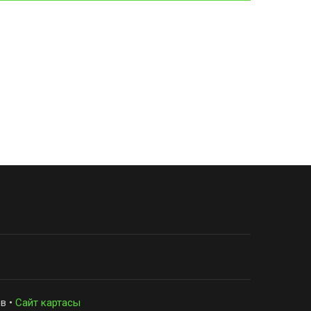
в •
Сайт картасы