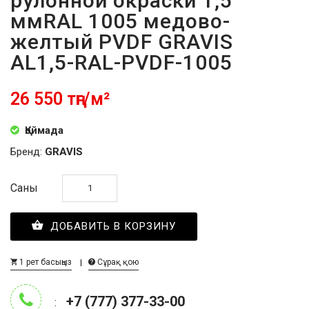
рулонной окраски 1,5
ммRAL 1005 медово-
желтый PVDF GRAVIS
AL1,5-RAL-PVDF-1005
26 550 тңг/м²
Қоймада
Бренд:
GRAVIS
Саны
ДОБАВИТЬ В КОРЗИНУ
1 рет басыңыз
Сұрақ қою
+7 (777) 377-33-00
: