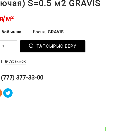
рючая) S=0.5 м2 GRAVIS
ңг/м²
 бойынша
Бренд:
GRAVIS
ТАПСЫРЫС БЕРУ
Сұрақ қою
 (777) 377-33-00