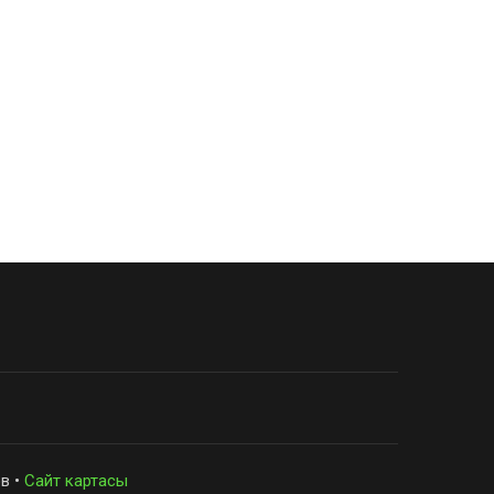
в •
Сайт картасы