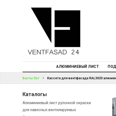
АЛЮМИНИЕВЫЙ
ЛИСТ
ЖҮЙЕГЕ
ПОДСИСТЕМА
КІРІҢІЗ
REVENTAL
ПАРОЛЬДІ
КРОВЕЛЬНЫЙ
ҰМЫТТЫҢЫЗ
АЛЮМИНИЙ
БА?
HPL-ПАНЕЛИ
АЛЮМИНИЕВЫЙ ЛИСТ
ПОД
ПРОЕКТИРОВАНИЕ
Басты бет
Кассета для вентфасада RAL3020 алюмини
Каталогы
Алюминиевый лист рулонной окраски
для навесных вентилируемых