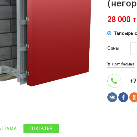
(него
28 000 т
Тапсырыс
Саны
1 рет басыңыз
+7
:
АТТАМА
ПІКІРЛЕР