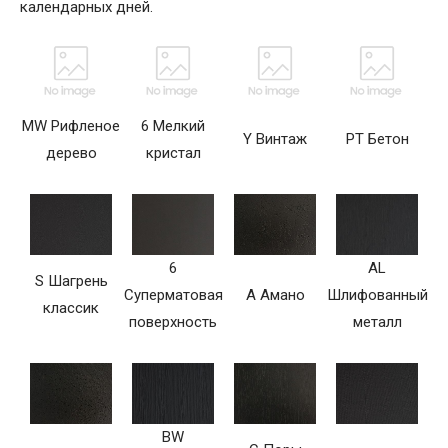
календарных дней.
MW Рифленое
6 Мелкий
Y Винтаж
PT Бетон
дерево
кристал
6
AL
S Шагрень
Суперматовая
A Амано
Шлифованный
классик
поверхность
металл
BW