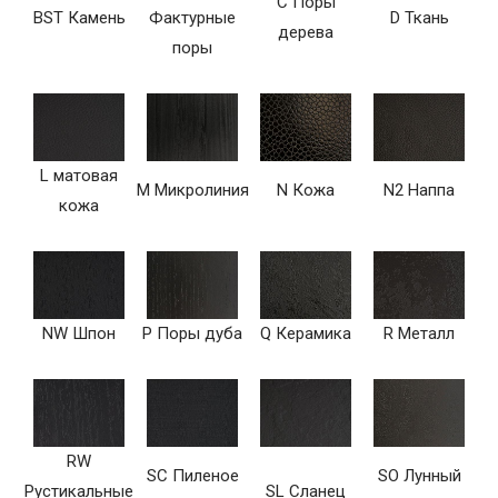
C Поры
BST Камень
Фактурные
D Ткань
дерева
поры
L матовая
M Микролиния
N Кожа
N2 Наппа
кожа
NW Шпон
P Поры дуба
Q Керамика
R Металл
RW
SC Пиленое
SO Лунный
Рустикальные
SL Сланец