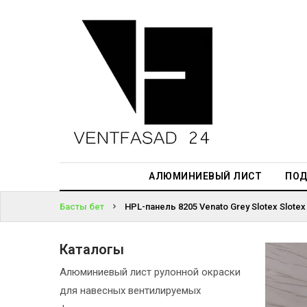
АЛЮМИНИЕВЫЙ
ЛИСТ
ЖҮЙЕГЕ
ПОДСИСТЕМА
КІРІҢІЗ
REVENTAL
ПАРОЛЬДІ
КРОВЕЛЬНЫЙ
ҰМЫТТЫҢЫЗ
АЛЮМИНИЙ
БА?
HPL-ПАНЕЛИ
АЛЮМИНИЕВЫЙ ЛИСТ
ПОД
ПРОЕКТИРОВАНИЕ
Басты бет
HPL-панель 8205 Venato Grey Slotex Slotex
Каталогы
Алюминиевый лист рулонной окраски
для навесных вентилируемых