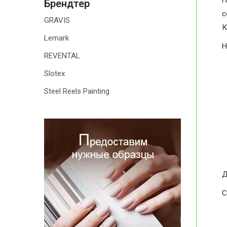
H
Брендтер
с
GRAVIS
К
Lemark
H
REVENTAL
Slotex
Steel Reels Painting
Д
С