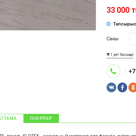
33 000 тң
Тапсырыс
Саны
1 рет басыңыз
+7
:
АТТАМА
ПІКІРЛЕР