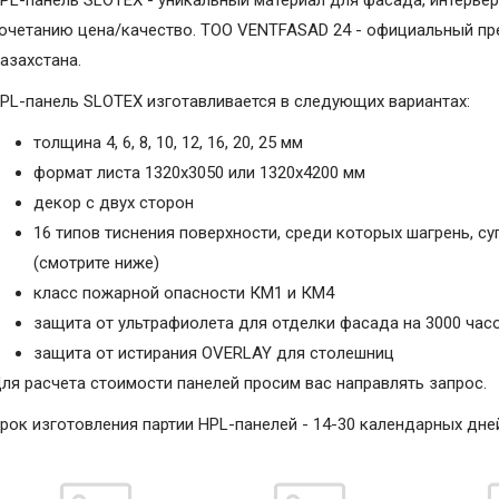
PL-панель SLOTEX - уникальный материал для фасада, интерьер
очетанию цена/качество. ТОО VENTFASAD 24 - официальный пре
азахстана.
PL-панель SLOTEX изготавливается в следующих вариантах:
толщина 4, 6, 8, 10, 12, 16, 20, 25 мм
формат листа 1320х3050 или 1320х4200 мм
декор с двух сторон
16 типов тиснения поверхности, среди которых шагрень, с
(смотрите ниже)
класс пожарной опасности КМ1 и КМ4
защита от ультрафиолета для отделки фасада на 3000 час
защита от истирания OVERLAY для столешниц
ля расчета стоимости панелей просим вас направлять запрос.
рок изготовления партии HPL-панелей - 14-30 календарных дне