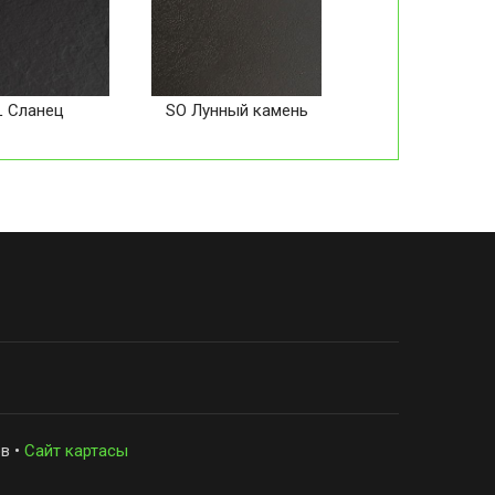
L Сланец
SO Лунный камень
в •
Сайт картасы