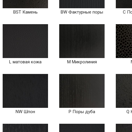
BST Камень
BW Фактурные поры
C П
L матовая кожа
M Микролиния
NW Шпон
P Поры дуба
Q 