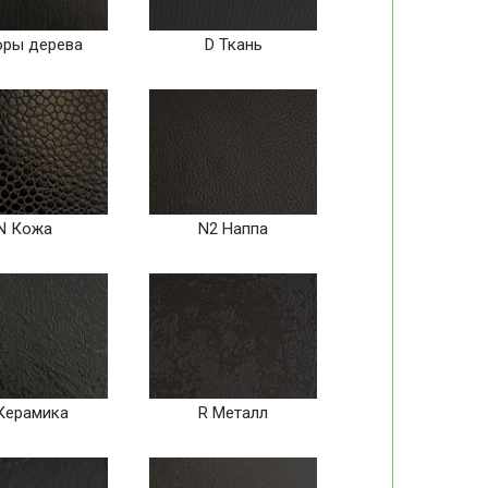
оры дерева
D Ткань
N Кожа
N2 Наппа
Керамика
R Металл