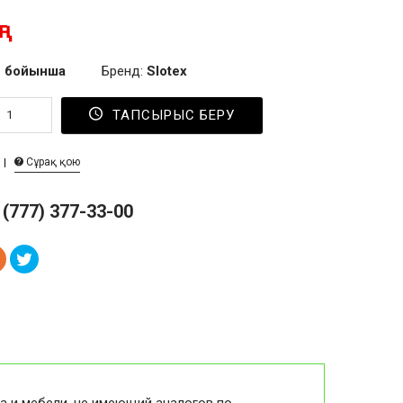
г
 бойынша
Бренд:
Slotex
ТАПСЫРЫС БЕРУ
Сұрақ қою
 (777) 377-33-00