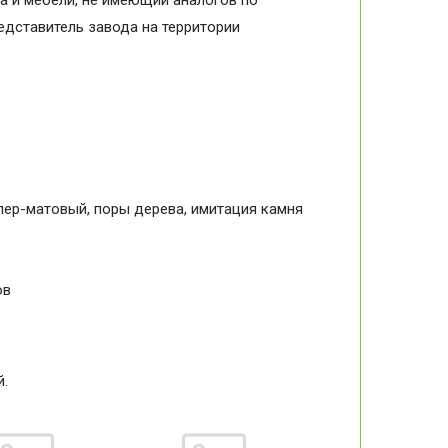
а и мебели, не имеющий аналогов по
дставитель завода на территории
упер-матовый, поры дерева, имитация камня
ов
й.