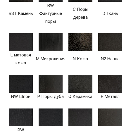
BW
C Поры
BST Камень
Фактурные
D Ткань
дерева
поры
L матовая
M Микролиния
N Кожа
N2 Наппа
кожа
NW Шпон
P Поры дуба
Q Керамика
R Металл
RW