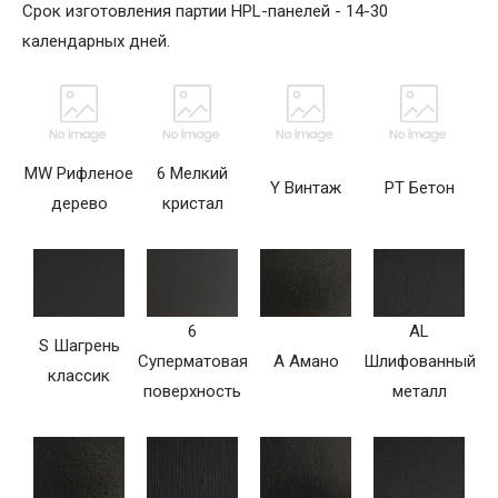
Срок изготовления партии HPL-панелей - 14-30
календарных дней.
MW Рифленое
6 Мелкий
Y Винтаж
PT Бетон
дерево
кристал
6
AL
S Шагрень
Суперматовая
A Амано
Шлифованный
классик
поверхность
металл