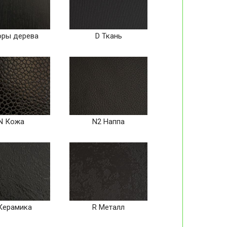
оры дерева
D Ткань
N Кожа
N2 Наппа
Керамика
R Металл