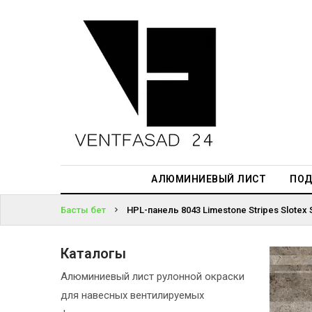
АЛЮМИНИЕВЫЙ
ЛИСТ
ЖҮЙЕГЕ
ПОДСИСТЕМА
КІРІҢІЗ
REVENTAL
ПАРОЛЬДІ
КРОВЕЛЬНЫЙ
ҰМЫТТЫҢЫЗ
АЛЮМИНИЙ
БА?
HPL-ПАНЕЛИ
АЛЮМИНИЕВЫЙ ЛИСТ
ПОД
ПРОЕКТИРОВАНИЕ
Басты бет
HPL-панель 8043 Limestone Stripes Slotex 
Каталогы
Алюминиевый лист рулонной окраски
для навесных вентилируемых