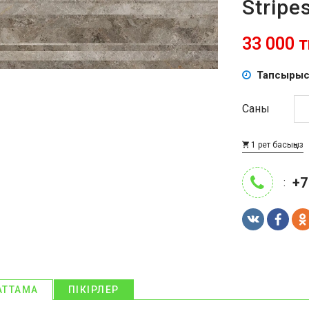
Stripe
33 000 тң
Тапсырыс
Саны
1 рет басыңыз
+7
:
АТТАМА
ПІКІРЛЕР