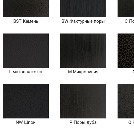
BST Камень
BW Фактурные поры
C П
L матовая кожа
M Микролиния
NW Шпон
P Поры дуба
Q 