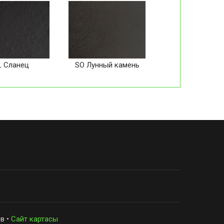
L Сланец
SO Лунный камень
в •
Сайт картасы