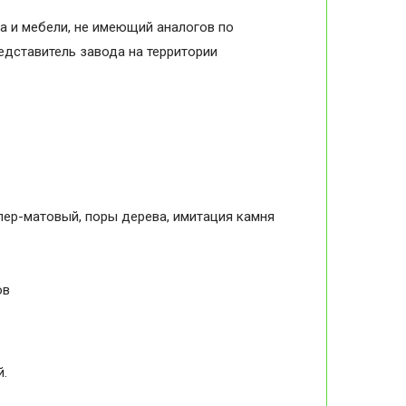
а и мебели, не имеющий аналогов по
дставитель завода на территории
упер-матовый, поры дерева, имитация камня
ов
й.