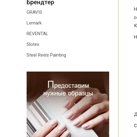
Брендтер
H
GRAVIS
с
Lemark
К
REVENTAL
H
Slotex
Steel Reels Painting
Д
С