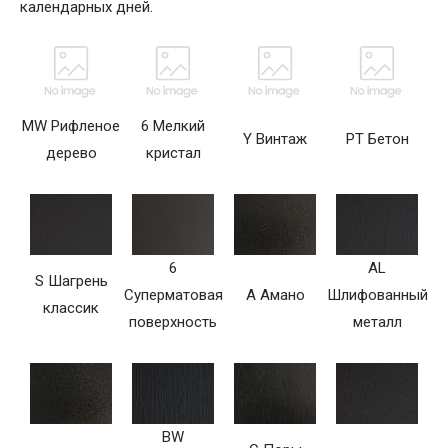
календарных дней.
MW Рифленое
6 Мелкий
Y Винтаж
PT Бетон
дерево
кристал
6
AL
S Шагрень
Суперматовая
A Амано
Шлифованный
классик
поверхность
металл
BW