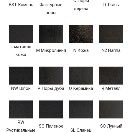
C Поры
BST Камень
Фактурные
D Ткань
дерева
поры
L матовая
M Микролиния
N Кожа
N2 Наппа
кожа
NW Шпон
P Поры дуба
Q Керамика
R Металл
RW
SC Пиленое
SO Лунный
Рустикальные
SL Сланец